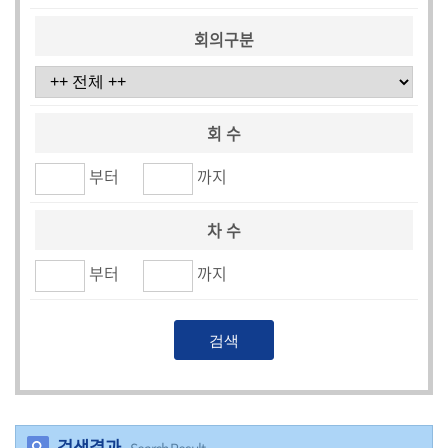
시
민
회의구분
참
여
소
회 수
통
부터
까지
마
당
차 수
의
부터
까지
회
소
식
회
의
록
검색결과