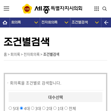
본문으로 바로가기
GNB메뉴 바로가기
회의록
전자회의록
조건별검색
의
회
소
조건별검색
개
의
홈 > 회의록 > 전자회의록 >
조건별검색
원
광
장
회의록을 조건별로 검색합니다.
의
정
활
대수선택
동
5대
4대
3대
2대
1대
전체