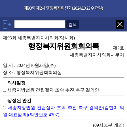
본문으로 바로가기
기능메뉴 메뉴 바로가기
×
제93회 제2차 행정복지위원회(2024.10.23 수요일)
발언자
안건
제93회 세종특별자치시의회(임시회)
행정복지위원회회의록
제2호
부록
세종특별자치시의회사무처
일 시 : 2024년10월23일(수)
관련회의록
장 소 : 행정복지위원회회의실
의사일정
1. 세종지방법원 건립절차 조속 추진 촉구 결의안
상정된 안건
1. 세종지방법원 건립절차 조속 추진 촉구 결의안(김현미 의
원 대표발의)(의안번호 4307)
(09시31분 개의)