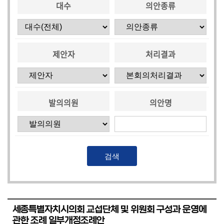
대수
의안종류
시
민
참
여
제안자
처리결과
소
통
마
당
발의의원
의안명
의
회
소
식
회
의
세종특별자치시의회 교섭단체 및 위원회 구성과 운영에
록
관한 조례 일부개정조례안