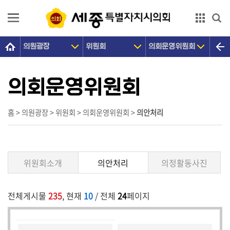
본문으로 바로가기
GNB메뉴 바로가기
의원광장
위원회
의회운영위원회
의
회
소
의회운영위원회
개
의
홈 > 의원광장 > 위원회 > 의회운영위원회 >
의안처리
원
광
장
위원회소개
의안처리
의정활동사진
의
정
전체게시물
235
, 현재
10
/ 전체
24
페이지
활
동