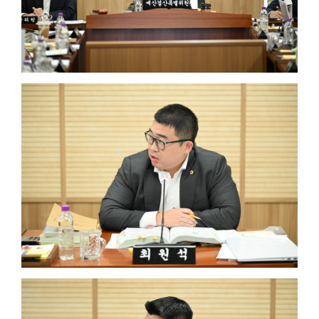
의
정
활
동
정
보
공
개
이
용
안
내