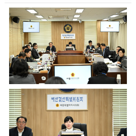
시
민
참
여
소
통
마
당
의
회
소
식
회
의
록