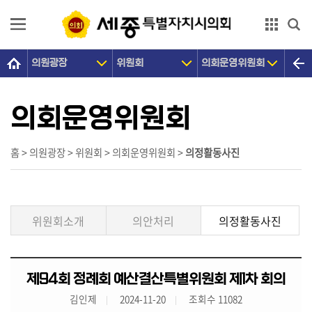
본문으로 바로가기
GNB메뉴 바로가기
의원광장
위원회
의회운영위원회
의
회
소
의회운영위원회
개
의
홈 > 의원광장 > 위원회 > 의회운영위원회 >
의정활동사진
원
광
장
위원회소개
의안처리
의정활동사진
의
정
활
제94회 정례회 예산결산특별위원회 제1차 회의
동
김인제
2024-11-20
조회수 11082