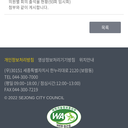
의원별 회의 출석율 현황(93회 임시회)
시
첨부와 같이 게시합니다.
민
참
여
목록
소
통
마
당
개인정보처리방침
영상정보처리기기방침
위치안내
(우)30151 세종특별자치시 한누리대로 2120 (보람동)
의
TEL
044-300-7000
회
(평일 09:00~18:00 / 점심시간:12:00~13:00)
소
FAX 044-300-7219
식
© 2022 SEJONG CITY COUNCIL
회
의
록