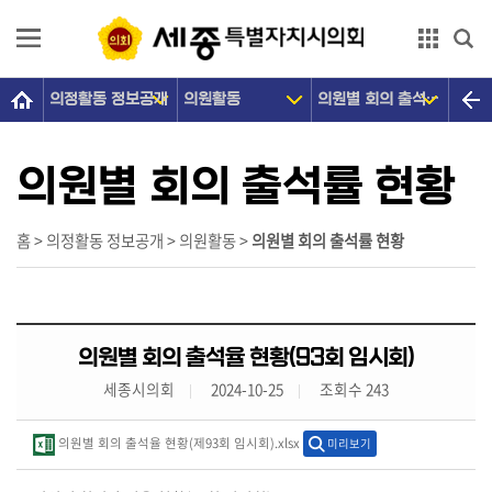
본문으로 바로가기
GNB메뉴 바로가기
의정활동 정보공개
의원활동
의원별 회의 출석률 현황
의
회
소
의원별 회의 출석률 현황
개
의
홈 > 의정활동 정보공개 > 의원활동 >
의원별 회의 출석률 현황
원
광
장
의원별 회의 출석율 현황(93회 임시회)
의
세종시의회
2024-10-25
조회수 243
정
활
의원별 회의 출석율 현황(제93회 임시회).xlsx
미리보기
동