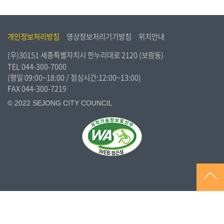
의
정
활
개인정보처리방침
영상정보처리기기방침
위치안내
동
(우)30151 세종특별자치시 한누리대로 2120 (보람동)
정
TEL
044-300-7000
보
(평일 09:00~18:00 / 점심시간:12:00~13:00)
공
FAX 044-300-7219
개
© 2022 SEJONG CITY COUNCIL
이
용
안
내