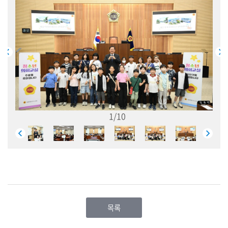
시
민
참
여
소
통
마
당
1/10
의
회
소
식
회
의
목록
록