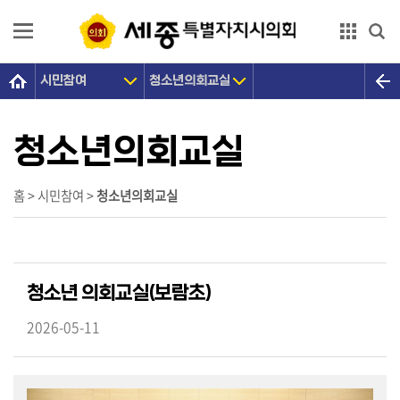
본문으로 바로가기
GNB메뉴 바로가기
시민참여
청소년의회교실
의
회
소
청소년의회교실
개
의
홈 > 시민참여 >
청소년의회교실
원
광
장
청소년 의회교실(보람초)
의
정
2026-05-11
활
동