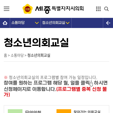
본문으로 바로가기
GNB메뉴 바로가기
소통마당
청소년의회교실
의
회
소
청소년의회교실
개
의
홈 > 소통마당 >
청소년의회교실
원
광
장
※
청소년의회교실의 프로그램별 참여 가능 일정입니다.
참여를 원하는 프로그램 해당 월, 일을 클릭
하시면
의
신청페이지로 이동합니다.
(프로그램별 중복 신청 불
정
가)
활
동
찾아가는 의회교실
모의의회