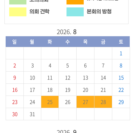
시
민
의회 견학
본회의 방청
참
여
2026.
8
소
일
월
화
수
목
금
토
통
1
마
당
2
3
4
5
6
7
8
의
9
10
11
12
13
14
15
회
소
16
17
18
19
20
21
22
식
23
24
25
26
27
28
29
회
30
31
의
록
2026.
9