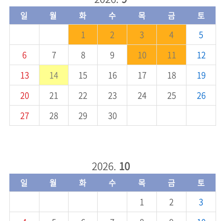
의
일
월
화
수
목
금
토
정
1
2
3
4
5
활
동
6
7
8
9
10
11
12
정
보
13
14
15
16
17
18
19
공
개
20
21
22
23
24
25
26
27
28
29
30
이
용
안
내
2026.
10
일
월
화
수
목
금
토
1
2
3