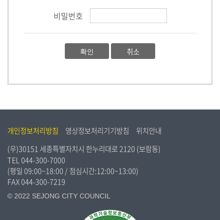
시
비밀번호
민
참
여
취소
소
통
마
당
의
개인정보처리방침
영상정보처리기기방침
위치안내
회
소
(우)30151 세종특별자치시 한누리대로 2120 (보람동)
식
TEL
044-300-7000
(평일 09:00~18:00 / 점심시간:12:00~13:00)
FAX 044-300-7219
회
의
© 2022 SEJONG CITY COUNCIL
록