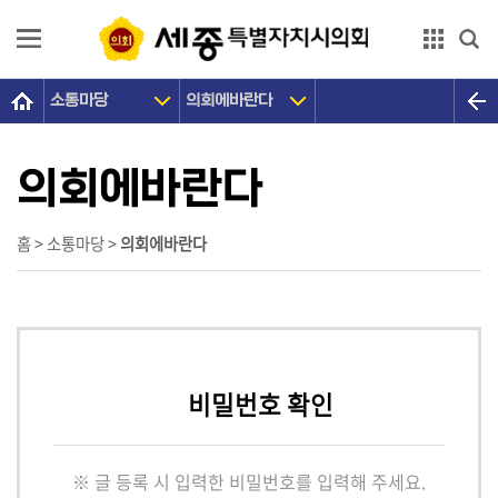
본문으로 바로가기
GNB메뉴 바로가기
소통마당
의회에바란다
의
회
소
의회에바란다
개
의
홈 > 소통마당 >
의회에바란다
원
광
장
의
비밀번호 확인
정
활
동
※ 글 등록 시 입력한 비밀번호를 입력해 주세요.