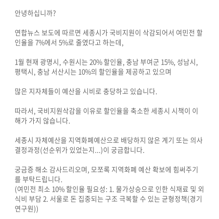
시
안녕하십니까?
민
참
연합뉴스 보도에 따르면 세종시가 국비지원이 삭감되어서 여민전 할
여
인율을 7%에서 5%로 줄였다고 하는데,
1월 현재 광명시, 수원시는 20% 할인율, 충남 부여군 15%, 성남시,
소
평택시, 충남 서산시는 10%의 할인율을 제공하고 있으며
통
마
많은 지자체들이 예산을 시비로 충당하고 있습니다.
당
따라서, 국비지원삭감을 이유로 할인율을 축소한 세종시 시책이 이
해가 가지 않습니다.
의
회
세종시 자체예산을 지역화폐예산으로 배당하지 않은 계기 또는 의사
소
결정과정(선순위가 있었는지...)이 궁금합니다.
식
궁금증 해소 감사드리오며, 모쪼록 지역화폐 예산 확보에 힘써주기
를 부탁드립니다.
회
(여민전 최소 10% 할인율 필요성: 1. 물가상승으로 인한 식재료 및 외
의
식비 부담 2. 서울로 돈 집중되는 구조 극복할 수 있는 균형정책(경기
록
연구원))