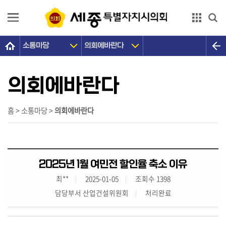
본문으로 바로가기
GNB메뉴 바로가기
소통마당
의회에바란다
의
회
소
의회에바란다
개
의
홈 > 소통마당 >
의회에바란다
원
광
장
2025년 1월 여민전 할인율 축소 이유
의
최**
2025-01-05
조회수 1398
정
담당부서 산업건설위원회
처리완료
활
동