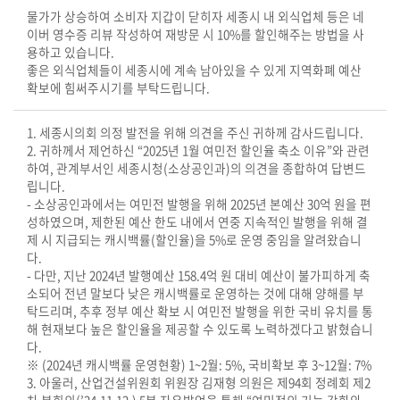
물가가 상승하여 소비자 지갑이 닫히자 세종시 내 외식업체 등은 네
의
이버 영수증 리뷰 작성하여 재방문 시 10%를 할인해주는 방법을 사
정
용하고 있습니다.
활
좋은 외식업체들이 세종시에 계속 남아있을 수 있게 지역화폐 예산
동
확보에 힘써주시기를 부탁드립니다.
정
보
1. 세종시의회 의정 발전을 위해 의견을 주신 귀하께 감사드립니다.
공
2. 귀하께서 제언하신 “2025년 1월 여민전 할인율 축소 이유”와 관련
하여, 관계부서인 세종시청(소상공인과)의 의견을 종합하여 답변드
개
립니다.
- 소상공인과에서는 여민전 발행을 위해 2025년 본예산 30억 원을 편
이
성하였으며, 제한된 예산 한도 내에서 연중 지속적인 발행을 위해 결
용
제 시 지급되는 캐시백률(할인율)을 5%로 운영 중임을 알려왔습니
안
다.
- 다만, 지난 2024년 발행예산 158.4억 원 대비 예산이 불가피하게 축
내
소되어 전년 말보다 낮은 캐시백률로 운영하는 것에 대해 양해를 부
탁드리며, 추후 정부 예산 확보 시 여민전 발행을 위한 국비 유치를 통
해 현재보다 높은 할인율을 제공할 수 있도록 노력하겠다고 밝혔습니
다.
※ (2024년 캐시백률 운영현황) 1~2월: 5%, 국비확보 후 3~12월: 7%
3. 아울러, 산업건설위원회 위원장 김재형 의원은 제94회 정례회 제2