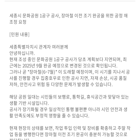
시
민
세종시 문화공원 1공구 공사, 장마철 이전 조기 완공을 위한 공정 재
참
조정 요청
여
[민원 내용]
소
세종특별자치시 관계자 여러분께
통
안녕하십니까.
마
현재 조성 중인 문화공원 1공구 공사가 당초 계획보다 지연되며, 최
당
근에는 2025년 9월 완공 예정으로 변경된 것으로 확인됩니다.
그러나 곧 *장마철(6~7월)* 이 도래할 예정이며, 이 시기를 지나서 공
사를 진행할 경우 집중호우로 인한 공사 지연, 자재 손상, 시공 품질
의
저하, 안전사고 위험 등 다양한 문제가 발생할 수 있습니다.
회
소
해당 공원 일대는 시민들의 보행로, 통학길, 휴식공간과 맞닿아 있는
식
생활 기반 시설입니다.
공사가 장기화될 경우 일상적인 통행 불편뿐 아니라 시민 안전과 생
활 만족도에도 부정적 영향을 줄 수 있습니다.
회
의
현재 현장의 상태를 보면, 작업 투입 인력 및 장비를 확충하고 주말 작
록
업 등을 병행한다면 장마철 이전 조기 완공이 충분히 가능할 것으로