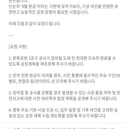
판단됩니다.
의
단순히 ‘9월 완공’이라는 기한에 맞추기보다, 기상 여건을 반영한 유
연하고 능동적인 공정 운영이 필요한 시점입니다.
정
활
이에 다음과 같이 요청드립니다.
동
정
---
보
[요청 사항]
공
개
1. 문화공원 1공구 공사가 장마철 도래 전 최대한 조속히 완료될 수
있도록 공정계획을 재조정해 주시기 바랍니다.
이
2. 만약 전면 완공이 어려울 경우, 시민 통행에 필수적인 주요 구간(보
용
행로, 연결로 등)만이라도 선 조치해 주시기 바랍니다.
안
내
3. 장마철 중 공사를 강행할 경우 발생할 수 있는 시공 품질 저하 및 안
전사고에 대한 사전 대비책과 점검 계획을 공개해 주시기 바랍니다.
4. 향후 주요 기반 시설 조성 시, 입주 일정 및 기후 여건을 고려한 실
효성 있는 공정 계획 수립 제도화를 검토해 주시기 바랍니다.