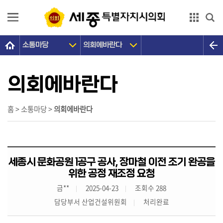
본문으로 바로가기
GNB메뉴 바로가기
소통마당
의회에바란다
의
회
소
의회에바란다
개
의
홈 > 소통마당 >
의회에바란다
원
광
장
세종시 문화공원 1공구 공사, 장마철 이전 조기 완공을
의
위한 공정 재조정 요청
정
금**
2025-04-23
조회수 288
활
담당부서 산업건설위원회
처리완료
동