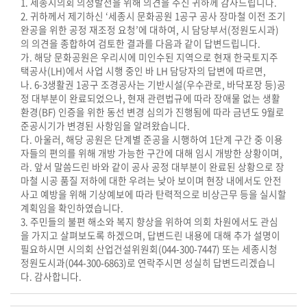
1. 세종시의회 의정발전을 위해 의견을 주신 귀하께 감사드립니다.
2. 귀하께서 제기하신 ‘세종시 문화공원 1공구 공사 장마철 이전 조기
완공을 위한 공정 재조정 요청’에 대하여, 시 담당부서(정원도시과)
의 의견을 종합하여 검토한 결과를 다음과 같이 답변드립니다.
가. 해당 문화공원은 우리시에 미인수된 지역으로 현재 한국토지주
택공사(LH)에서 사업 시행 중인 바 LH 담당자의 답변에 따르면,
나. 6-3생활권 1공구 조경공사는 기반시설(우수관로, 바닥포장 등)공
정 대부분이 완료되었으나, 현재 관련법규에 따라 장애물 없는 생활
환경(BF) 인증을 위한 동선 변경 심의가 진행됨에 따라 금년도 9월로
준공시기가 변경된 사항임을 알려왔습니다.
다. 아울러, 해당 공원은 단계별 준공을 시행하여 1단계 구간 중 이용
자들의 편의를 위해 개방 가능한 구간에 대해 임시 개방한 상황이며,
라. 앞서 말씀드린 바와 같이 공사 공정 대부분이 완료된 상황으로 장
마철 시공 품질 저하에 대한 우려는 낮아 보이며 현장 내에서도 안전
사고 예방을 위해 기상예보에 따라 탄력적으로 비상근무 등을 실시할
계획임을 확인하였습니다.
3. 주민들의 불편 해소와 복지 향상을 위하여 의회 차원에서도 관심
을 가지고 살펴보도록 하겠으며, 답변드린 내용에 대해 추가 설명이
필요하시면 시의회 산업건설위원회(044-300-7447) 또는 세종시청
정원도시과(044-300-6863)로 연락주시면 성실히 답변드리겠습니
다. 감사합니다.