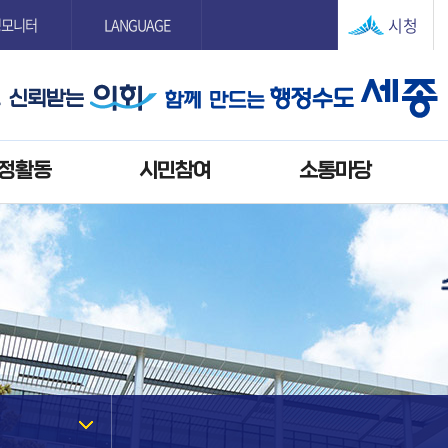
본문으로 바로가기
GNB메뉴 바로가기
시청
정모니터
LANGUAGE
정활동
시민참여
소통마당