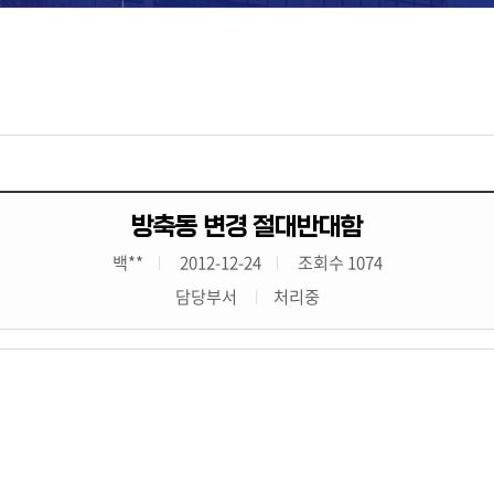
방축동 변경 절대반대함
백**
2012-12-24
조회수 1074
담당부서
처리중