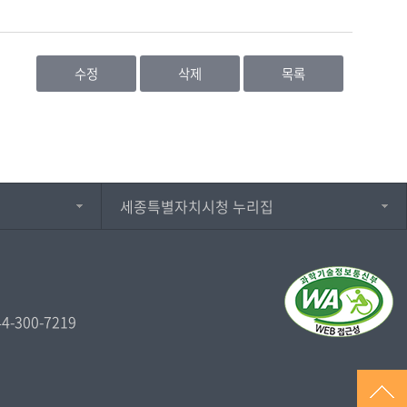
수정
삭제
목록
세종특별자치시청 누리집
44-300-7219