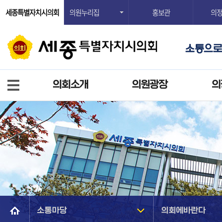
세종특별자치시의회
의원누리집
홍보관
의
의회소개
의원광장
의
소통마당
의회에바란다