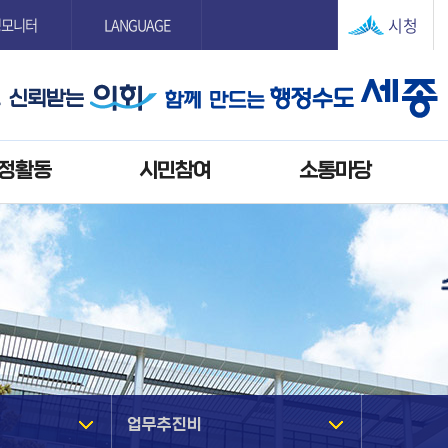
본문으로 바로가기
GNB메뉴 바로가기
시청
정모니터
LANGUAGE
정활동
시민참여
소통마당
개
업무추진비