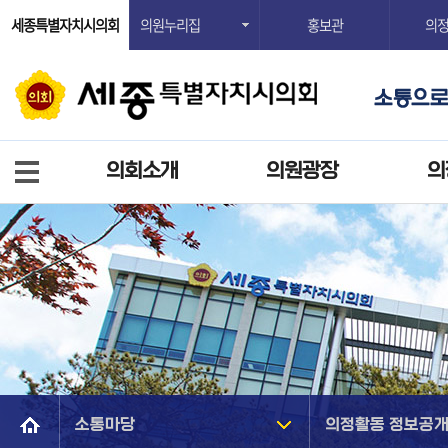
세종특별자치시의회
의원누리집
홍보관
의
의회소개
의원광장
의
소통마당
의정활동 정보공