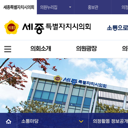
세종특별자치시의회
의원누리집
홍보관
의
의회소개
의원광장
의
소통마당
의정활동 정보공