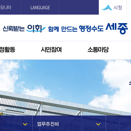
본문으로 바로가기
GNB메뉴 바로가기
시청
정모니터
LANGUAGE
정활동
시민참여
소통마당
개
업무추진비