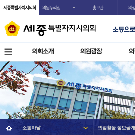
세종특별자치시의회
의원누리집
홍보관
의
의회소개
의원광장
의
소통마당
의정활동 정보공