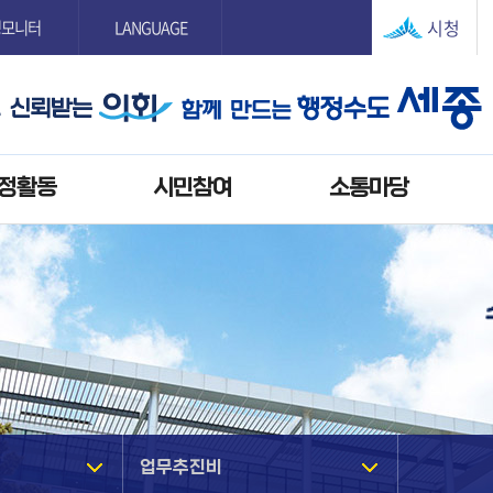
본문으로 바로가기
GNB메뉴 바로가기
시청
정모니터
LANGUAGE
정활동
시민참여
소통마당
개
업무추진비