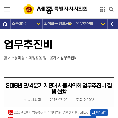
본문으로 바로가기
GNB메뉴 바로가기
소통마당
의정활동 정보공개
업무추진비
의
회
소
업무추진비
개
의
홈 > 소통마당 > 의정활동 정보공개 >
업무추진비
원
광
장
2016년 2/4분기 제2대 세종시의회 업무추진비 집
의
행 현황
정
세종시의회
2016-07-20
조회수 1008
활
동
2016년 2분기 업무추진비 집행내역(상임위원회별).pdf.pdf
미리보기