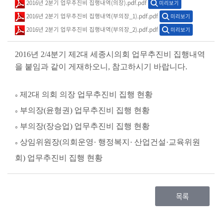
2016년 2분기 업무추진비 집행내역(의장).pdf.pdf
미리보기
시
민
2016년 2분기 업무추진비 집행내역(부의장_1).pdf.pdf
미리보기
참
2016년 2분기 업무추진비 집행내역(부의장_2).pdf.pdf
미리보기
여
2016년 2/4분기 제2대 세종시의회 업무추진비 집행내역
소
을
붙임과 같이 게재하오니,
참고하시기 바랍니다.
통
마
제2대 의회 의장 업무추진비 집행 현황
○
당
부의장(윤형권) 업무추진비 집행 현황
○
의
부의장(장승업) 업무추진비 집행 현황
○
회
상임위원장(의회운영· 행정복지· 산업건설·교육위원
○
소
회) 업무추진비 집행 현황
식
회
목록
의
록