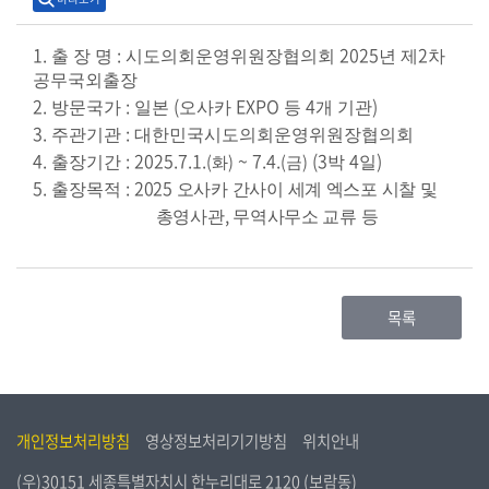
시
민
1.
:
2025
2
출 장 명
시도의회운영위원장협의회
년 제
차
참
공무국외출장
여
2.
:
(
EXPO
4
)
방문국가
일본
오사카
등
개 기관
3.
:
주관기관
대한민국시도의회운영위원장협의회
소
4.
: 2025.7.1.
~ 7.4.
(3
4
)
(
)
(
)
출장기간
박
일
화
금
통
5.
:
2025
출장목적
오사카 간사이 세계 엑스포 시찰 및
마
,
총영사관
무역사무소 교류 등
당
의
회
목록
소
식
회
의
개인정보처리방침
영상정보처리기기방침
위치안내
록
(우)30151 세종특별자치시 한누리대로 2120 (보람동)