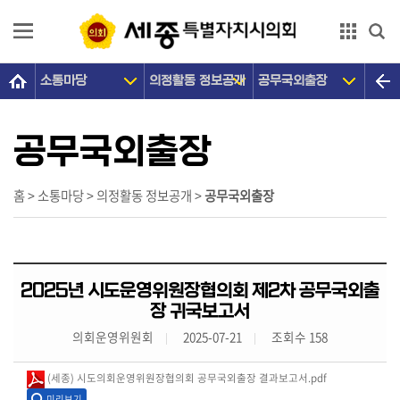
본문으로 바로가기
GNB메뉴 바로가기
소통마당
의정활동 정보공개
공무국외출장
의
회
소
공무국외출장
개
의
홈 > 소통마당 > 의정활동 정보공개 >
공무국외출장
원
광
장
2025년 시도운영위원장협의회 제2차 공무국외출
의
장 귀국보고서
정
의회운영위원회
2025-07-21
조회수 158
활
동
(세종) 시도의회운영위원장협의회 공무국외출장 결과보고서.pdf
미리보기