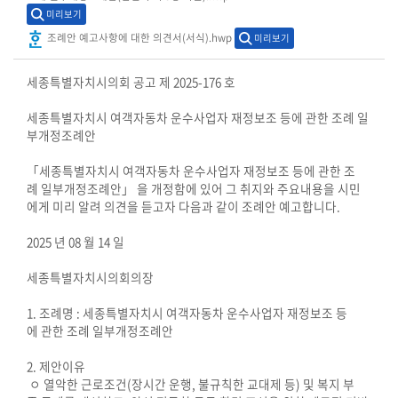
시
미리보기
민
조례안 예고사항에 대한 의견서(서식).hwp
미리보기
참
여
세종특별자치시의회 공고 제 2025-176 호
소
세종특별자치시 여객자동차 운수사업자 재정보조 등에 관한 조례 일
부개정조례안
통
마
「세종특별자치시 여객자동차 운수사업자 재정보조 등에 관한 조
당
례 일부개정조례안」 을 개정함에 있어 그 취지와 주요내용을 시민
에게 미리 알려 의견을 듣고자 다음과 같이 조례안 예고합니다.
의
2025 년 08 월 14 일
회
소
세종특별자치시의회의장
식
1. 조례명 : 세종특별자치시 여객자동차 운수사업자 재정보조 등
회
에 관한 조례 일부개정조례안
의
2. 제안이유
록
ㅇ 열악한 근로조건(장시간 운행, 불규칙한 교대제 등) 및 복지 부