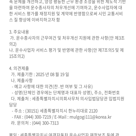
족 문제를 개선하고, 양성 평등한 근무 환경 조성을 위한 제도적 기반
의
을 마련하여 운수종사자의 처우개선에 기여하고, 운수사업자에 대
한 서비스 평가를 재정지원 및 계약에 반영함으로써 시민 교통서비
정
스 질 향상에 이바지하고자 함
활
동
3. 주요내용
정
가. 운수종사자의 근무여건 및 처우개선 지원에 관한 사항(안 제3조
보
의2)
나. 운수사업자 서비스 평가 및 반영에 관한 사항(안 제7조의5 및 제
공
15조의2)
개
4. 의견제출
이
가. 제출기한 : 2025 년 08 월 19 일
용
나. 제출사항
- 예고 사항에 대한 의견(찬․반 여부 및 그 사유)
안
- 성명(단체인 경우에는 단체명과 대표자 성명), 주소, 전화번호
내
다. 제출처 : 세종특별자치시의회사무처 의사입법담당관 입법지원
담당
- 주소 : (30151) 세종특별자치시 한누리대로 2120
- FAX : (044) 300-7219 / E-Mail : mulgogi111@korea.kr
라. 문의처 : (044) 300-7313
붙임 : 세종특별자치시 여객자동차 운수사업자 재정보조 등에 관