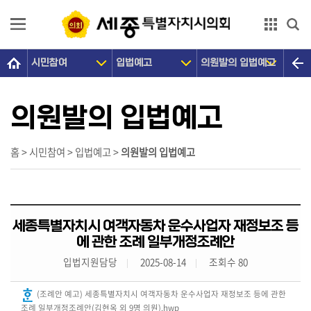
본문으로 바로가기
GNB메뉴 바로가기
시민참여
입법예고
의원발의 입법예고
의
회
소
의원발의 입법예고
개
의
홈 > 시민참여 > 입법예고 >
의원발의 입법예고
원
광
장
세종특별자치시 여객자동차 운수사업자 재정보조 등
의
에 관한 조례 일부개정조례안
정
입법지원담당
2025-08-14
조회수 80
활
동
(조례안 예고) 세종특별자치시 여객자동차 운수사업자 재정보조 등에 관한
조례 일부개정조례안(김현옥 외 9명 의원).hwp