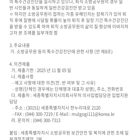
의 특수건강진단을 실시하고 있으나, 퇴직 소방공무원의 경우 일
의
반 시민들과 동일하게 일반건강검진만 받고 있음
ㅇ 하지만 소방공무원이 접하는 각종 유해인자는 잠복기가 있어 퇴
정
직 후에 질병에 시달릴 확률이 높아 퇴직 후 일정 기간 특수건강진단
활
을 받을 수 있도록 하여 퇴직 소방공무원의 삶의 질 향상에 이바지하
동
고자 본 조례를 일부개정 함
정
보
3. 주요내용
가. 소방공무원 등의 특수건강진단에 관한 사항 (안 제8조)
공
개
4. 의견제출
가. 제출기한 : 2025 년 11 월 05 일
이
나. 제출사항
용
- 예고 사항에 대한 의견(찬․반 여부 및 그 사유)
- 성명(단체인 경우에는 단체명과 대표자 성명), 주소, 전화번호
안
다. 제출처 : 세종특별자치시의회사무처 의사입법담당관 입법지원
내
담당
- 주소 : (30151) 세종특별자치시 한누리대로 2120
- FAX : (044) 300-7219 / E-Mail : mulgogi111@korea.kr
라. 문의처 : (044) 300-7313
붙임 : 세종특별자치시 소방공무원 보건안전 및 복지에 관한 조례 일
부개정조례안. 1부.