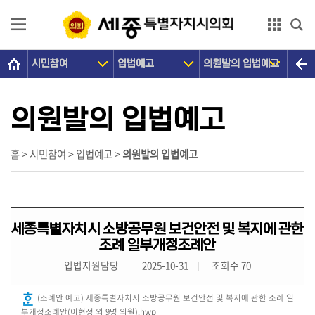
본문으로 바로가기
GNB메뉴 바로가기
시민참여
입법예고
의원발의 입법예고
의
회
소
의원발의 입법예고
개
의
홈 > 시민참여 > 입법예고 >
의원발의 입법예고
원
광
장
세종특별자치시 소방공무원 보건안전 및 복지에 관한
의
조례 일부개정조례안
정
입법지원담당
2025-10-31
조회수 70
활
동
(조례안 예고) 세종특별자치시 소방공무원 보건안전 및 복지에 관한 조례 일
부개정조례안(이현정 외 9명 의원).hwp