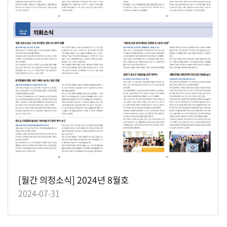
동
영
상
의
회
간
행
물
[월간 의정소식] 2024년 8월호
2024-07-31