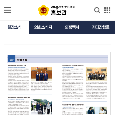
본문으로 바로가기
GNB메뉴 바로가기
홍보관
홍보관
홍
월간소식
의회소식지
의정백서
기타간행물
보
영
상
의
정
활
동
사
진
의
정
활