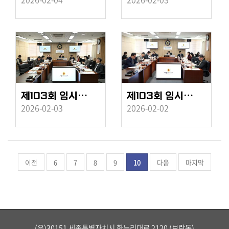
제103회 임시회 산업건설위원회 제3차 회의
제103회 임시회 산업건설위원회 제2차 회의
2026-02-03
2026-02-02
이전
6
7
8
9
10
다음
마지막
(우)30151 세종특별자치시 한누리대로 2120 (보람동)