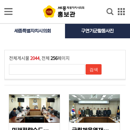
본문으로 바로가기
GNB메뉴 바로가기
홍보관
홍보관
홍
세종특별자치시의회
구연기군활동사진
보
영
상
전체게시물
2044
, 전체
256
페이지
의
정
활
동
사
진
의
정
활