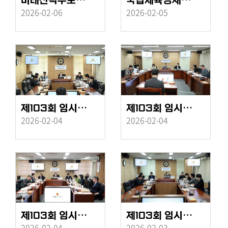
동
미래전략수도완성 특별위원회 제7차 회의
국립체육영재학교 유치 관련 간담회
영
2026-02-06
2026-02-05
상
의
회
간
행
물
제103회 임시회 행정복지위원회 제5차 회의
제103회 임시회 교육안전위원회 제3차 회의
2026-02-04
2026-02-04
제103회 임시회 산업건설위원회 제4차 회의
제103회 임시회 행정복지위원회 제4차 회의
2026-02-04
2026-02-03