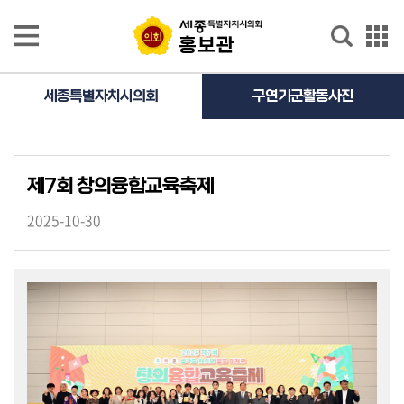
본문으로 바로가기
GNB메뉴 바로가기
홍보관
홍보관
홍
세종특별자치시의회
구연기군활동사진
보
영
상
제7회 창의융합교육축제
의
정
2025-10-30
활
동
사
진
의
정
활