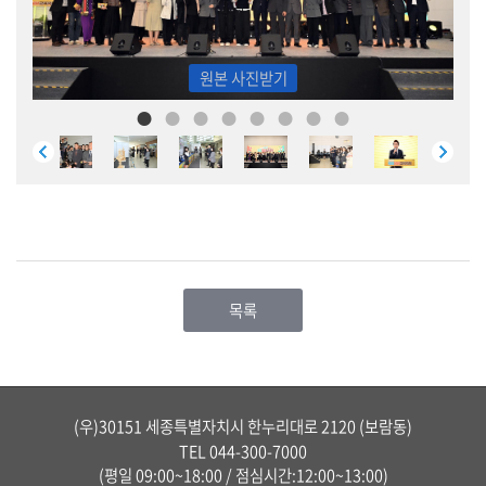
동
영
상
원본 사진받기
의
회
간
행
물
목록
(우)30151 세종특별자치시 한누리대로 2120 (보람동)
TEL
044-300-7000
(평일 09:00~18:00 / 점심시간:12:00~13:00)