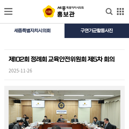
본문으로 바로가기
GNB메뉴 바로가기
홍보관
홍보관
홍
세종특별자치시의회
구연기군활동사진
보
영
상
제102회 정례회 교육안전위원회 제5차 회의
의
정
2025-11-26
활
동
사
진
의
정
활