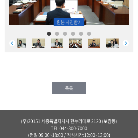
동
영
상
원본 사진받기
의
회
간
행
물
목록
(우)30151 세종특별자치시 한누리대로 2120 (보람동)
TEL
044-300-7000
(평일 09:00~18:00 / 점심시간:12:00~13:00)