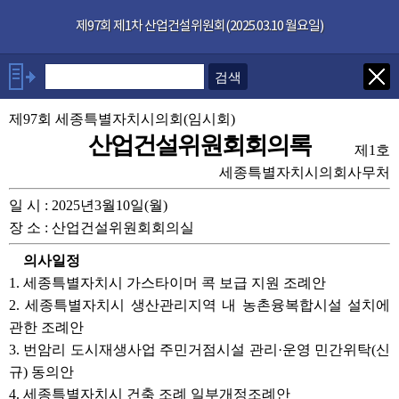
본문으로 바로가기
기능메뉴 메뉴 바로가기
×
제97회 제1차 산업건설위원회(2025.03.10 월요일)
발언자
안건
제97회 세종특별자치시의회(임시회)
산업건설위원회회의록
제1호
부록
세종특별자치시의회사무처
일 시 : 2025년3월10일(월)
관련회의록
장 소 : 산업건설위원회회의실
의사일정
1. 세종특별자치시 가스타이머 콕 보급 지원 조례안
2. 세종특별자치시 생산관리지역 내 농촌융복합시설 설치에
관한 조례안
3. 번암리 도시재생사업 주민거점시설 관리·운영 민간위탁(신
규) 동의안
4. 세종특별자치시 건축 조례 일부개정조례안