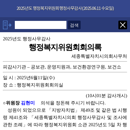
본문으로 바로가기
기능메뉴 메뉴 바로가기
×
2025년도 행정복지위원회행정사무감사(2025.06.11 수요일)
발언자
안건
2025년도 행정사무감사
행정복지위원회회의록
부록
세종특별자치시의회사무처
피감사기관 – 공보관, 운영지원과, 보건환경연구원, 보건소
관련회의록
일 시 : 2025년6월11일(수)
장 소 : 행정복지위원회회의실
(10시01분 감사개시)
○위원장
김현미
의석을 정돈해 주시기 바랍니다.
성원이 되었으므로 「지방자치법」 제49조 및 같은 법 시행
령 제41조와 「세종특별자치시의회 행정사무감사 및 조사에
관한 조례」에 따라 행정복지위원회 소관 2025년도 5일 차 행