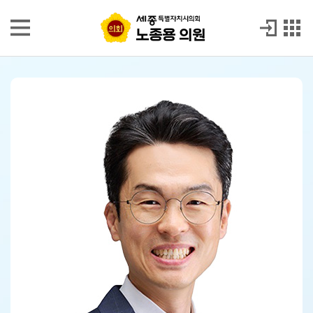
본문으로 바로가기
GNB메뉴 바로가기
노종용 의원
노종용 의원
의
원
소
개
발
언
회
의
록
시
정
질
문