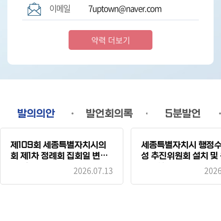
이메일
7uptown@naver.com
약력 더보기
발의의안
발언회의록
5분발언
시정질문
제109회 세종특별자치시의
세종특별자치시 행정수
회 제1차 정례회 집회일 변경
성 추진위원회 설치 및
의 건
조례안
2026.07.13
2026
세종특별자치시의회 2027
충청권 하계세계대학경기대