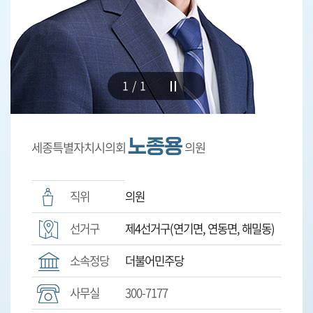
5
분
발
언
1/1
의
정
활
노종용
세종특별자치시의회
의원
동
직위
의원
선거구
제4선거구(연기면, 연동면, 해밀동)
소속정당
더불어민주당
사무실
300-7177