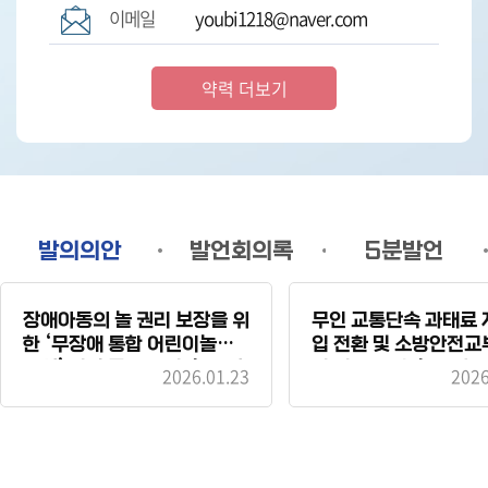
이메일
youbi1218@naver.com
약력 더보기
발의의안
발언회의록
5분발언
시정질문
장애아동의 놀 권리 보장을 위
무인 교통단속 과태료
한 ‘무장애 통합 어린이놀이
입 전환 및 소방안전교
시설’ 법적 근거 마련 촉구 결
련 법령 개정 촉구 건
2026.01.23
2026
의안
정주에서 체류로, 생산에서 소
비로...세종시 북부권 활성화