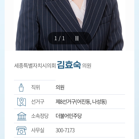
5
분
발
언
1/1
의
정
활
김효숙
세종특별자치시의회
의원
동
직위
의원
선거구
제8선거구(어진동, 나성동)
소속정당
더불어민주당
사무실
300-7173