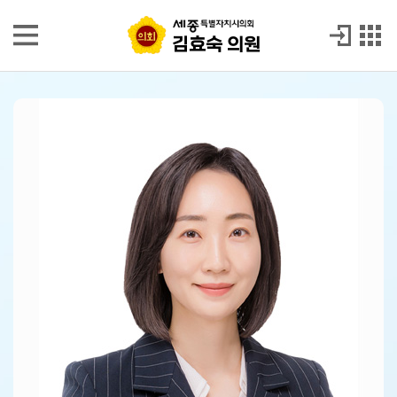
본문으로 바로가기
GNB메뉴 바로가기
김효숙 의원
김효숙 의원
의
원
소
개
발
언
회
의
록
시
정
질
문