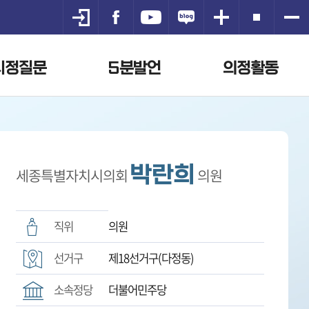
시정질문
5분발언
의정활동
박란희
세종특별자치시의회
의원
직위
의원
선거구
제18선거구(다정동)
소속정당
더불어민주당