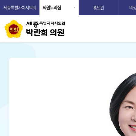
세종특별자치시의회
의원누리집
홍보관
의
박란희 의원