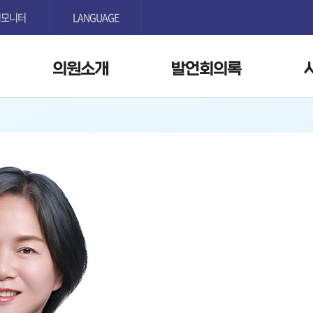
본문으로 바로가기
GNB메뉴 바로가기
정모니터
LANGUAGE
의원소개
발언회의록