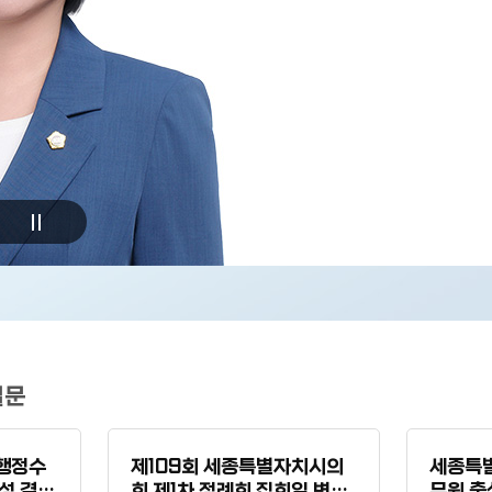
질문
행정수
제109회 세종특별자치시의
세종특
성 결의
회 제1차 정례회 집회일 변경
무원 출