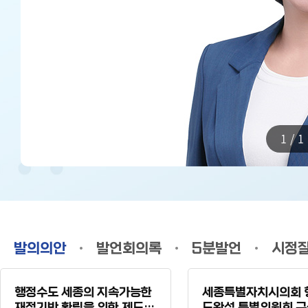
1/1
발의의안
발언회의록
5분발언
시정
행정수도 세종의 지속가능한
세종특별자치시의회 
재정기반 확립을 위한 제도개
도완성 특별위원회 구