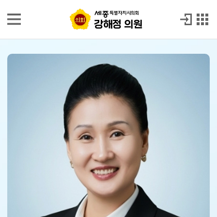
본문으로 바로가기
GNB메뉴 바로가기
강해정 의원
강해정 의원
의
원
소
개
발
언
회
의
록
시
정
질
문