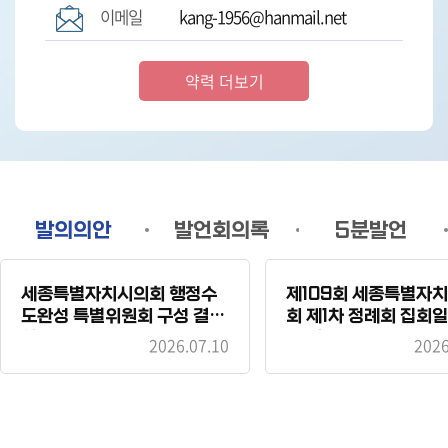
이메일
kang-1956@hanmail.net
약력 더보기
발의의안
발언회의록
5분발언
시정질문
세종특별자치시의회 행정수
제109회 세종특별자
도완성 특별위원회 구성 결의
회 제1차 정례회 집회일 변경
안
의 건
2026.07.10
2026
세종특별자치시 행정수도 완
성 추진위원회 설치 및 운영