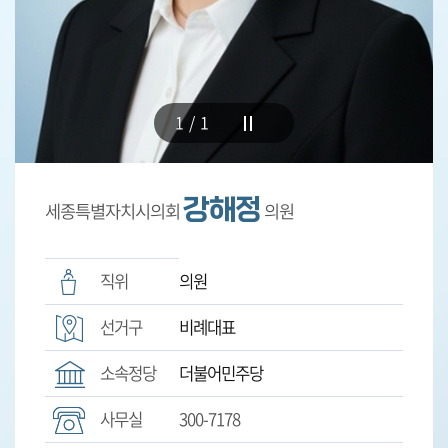
5
분
발
언
1/1
의
정
활
강해정
세종특별자치시의회
의원
동
직위
의원
선거구
비례대표
소속정당
더불어민주당
사무실
300-7178