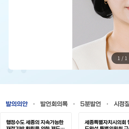
1/1
발의의안
발언회의록
5분발언
시정
행정수도 세종의 지속가능한
세종특별자치시의회 
재정기반 확립을 위한 제도개
도완성 특별위원회 구