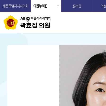
세종특별자치시의회
의원누리집
홍보관
의
곽효정 의원