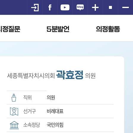
시정질문
5분발언
의정활동
곽효정
세종특별자치시의회
의원
직위
의원
선거구
비례대표
소속정당
국민의힘