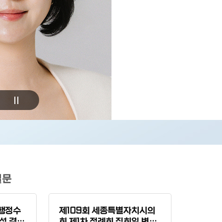
질문
행정수
제109회 세종특별자치시의
성 결의
회 제1차 정례회 집회일 변경