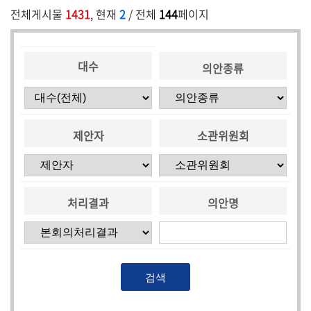
전체게시물
1431
, 현재
2
/ 전체
144
페이지
5
분
발
대수
언
의안종류
의
정
활
제안자
소관위원회
동
처리결과
의안명