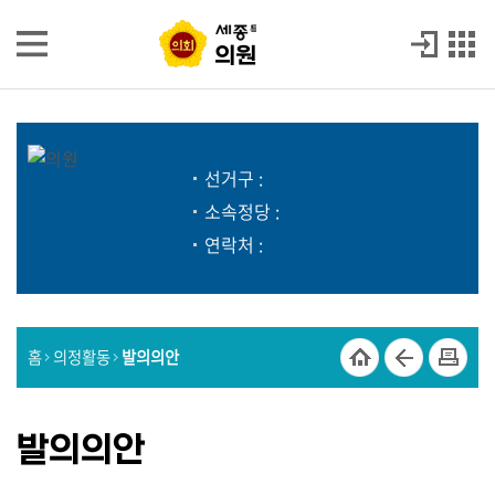
본문으로 바로가기
GNB메뉴 바로가기
의원
의원
의
원
소
개
선거구 :
소속정당 :
발
연락처 :
언
회
의
록
홈
의정활동
발의의안
시
정
질
발의의안
문