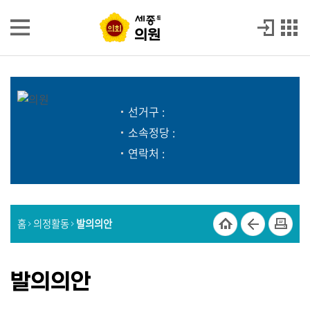
본문으로 바로가기
GNB메뉴 바로가기
의원
의원
의
원
소
개
선거구 :
소속정당 :
발
연락처 :
언
회
의
록
홈
의정활동
발의의안
시
정
질
발의의안
문