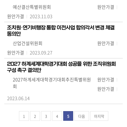
예산결산특별위원회
원안가결
원안가결
2023.11.03
조치원·연기비행장 통합 이전사업 합의각서 변경 체결
동의안
산업건설위원회
원안가결
원안가결
2023.09.27
2027 하계세계대학경기대회 성공을 위한 조직위원회
구성 촉구 결의안
2027하계세계대학경기대회추진특별위원
원안가결
회
원안가결
2023.06.14
1
2
3
4
5
다음
마지막