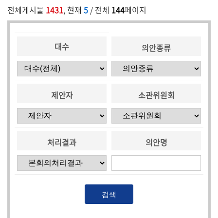
전체게시물
1431
, 현재
5
/ 전체
144
페이지
5
분
발
대수
언
의안종류
의
정
활
제안자
소관위원회
동
처리결과
의안명