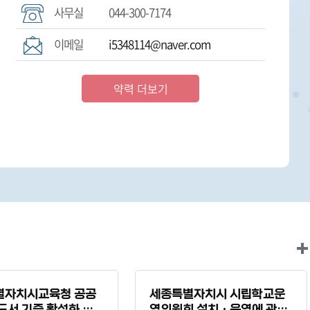
사무실
044-300-7174
이메일
i5348114@naver.com
약력 더보기
별자치시교육청 공공
세종특별자치시 시립학교운
도서 기증 활성화 조
영위원회 설치ㆍ운영에 관한