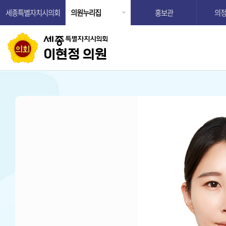
세종특별자치시의회
의원누리집
홍보관
의
이현정 의원