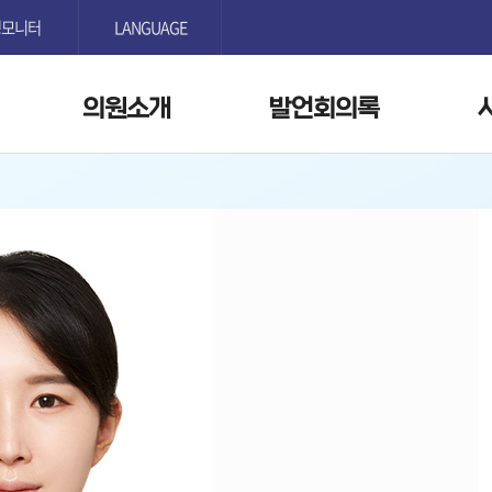
본문으로 바로가기
GNB메뉴 바로가기
정모니터
LANGUAGE
의원소개
발언회의록