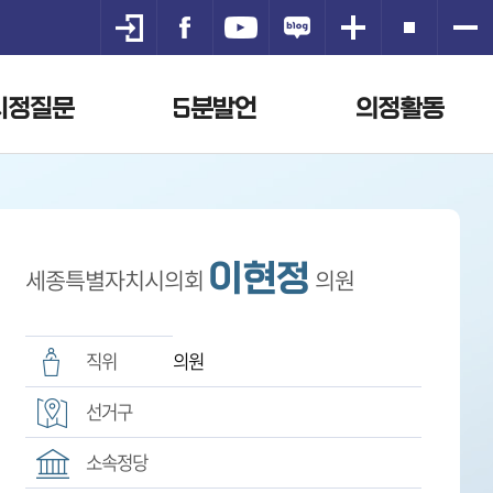
시정질문
5분발언
의정활동
이현정
세종특별자치시의회
의원
직위
의원
선거구
소속정당