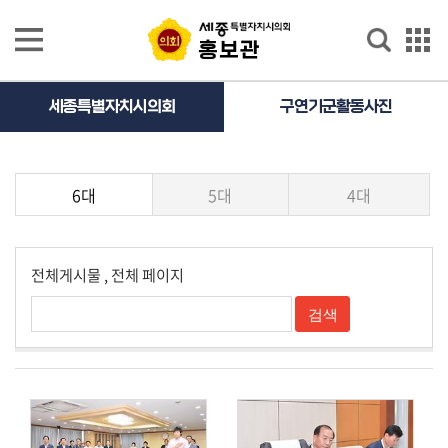
본문으로 바로가기
GNB메뉴 바로가기
홍보관
홍보관
홍
세종특별자치시의회
구연기군활동사진
보
영
상
6대
5대
4대
의
정
활
전체게시물
, 전체
페이지
동
사
진
의
정
활