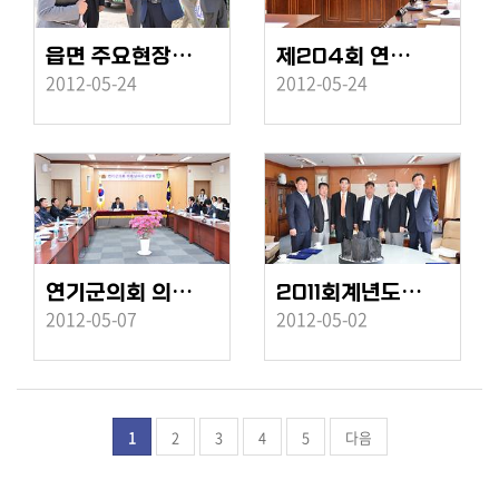
읍면 주요현장 방문
제204회 연기군의회 임시회 군정주요사업특위
2012-05-24
2012-05-24
연기군의회 의원과의 간담회(연기소방서)
2011회계년도 결산검사위원 위촉식
2012-05-07
2012-05-02
1
2
3
4
5
다음