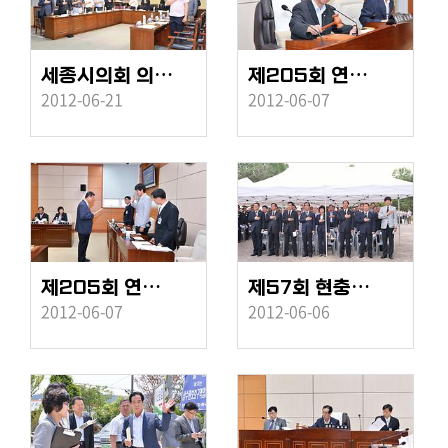
동
영
상
세종시의회 의원예정자 오리엔테이션
제205회 연기군의회 제1차 정례회 세종시출범준비특위
의
2012-06-21
2012-06-07
회
간
행
물
제205회 연기군의회 제1차 정례회 감사특위
제57회 현충일 추념식
2012-06-07
2012-06-06