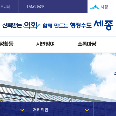
본문으로 바로가기
GNB메뉴 바로가기
시청
정모니터
LANGUAGE
정활동
시민참여
소통마당
처리의안