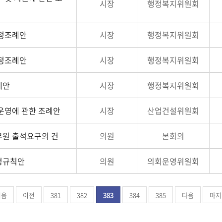
시장
행정복지위원회
개정조례안
시장
행정복지위원회
개정조례안
시장
행정복지위원회
례안
시장
행정복지위원회
운영에 관한 조례안
시장
산업건설위원회
무원 출석요구의 건
의원
본회의
정규칙안
의원
의회운영위원회
처음
이전
381
382
383
384
385
다음
마지