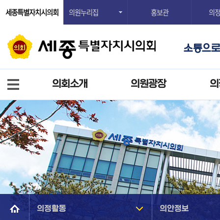
세종특별자치시의회
의원누리집
홍보관
의
의회소개
의원광장
의
의정활동
의안정보