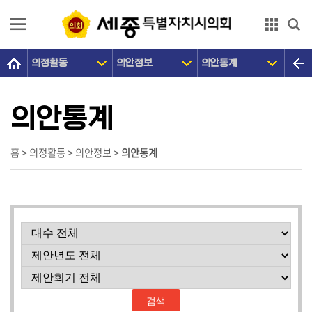
본문으로 바로가기
GNB메뉴 바로가기
의정활동
의안정보
의안통계
의
회
소
의안통계
개
의
홈 > 의정활동 > 의안정보 >
의안통계
원
광
장
의
정
활
동