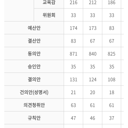
교육감
216
212
186
의
정
위원회
33
33
33
활
동
예산안
174
173
83
정
결산안
83
67
67
보
공
동의안
871
840
825
개
승인안
35
35
35
이
용
결의안
131
124
108
안
내
건의안(성명서)
21
20
18
의견청취안
63
61
61
규칙안
47
46
37