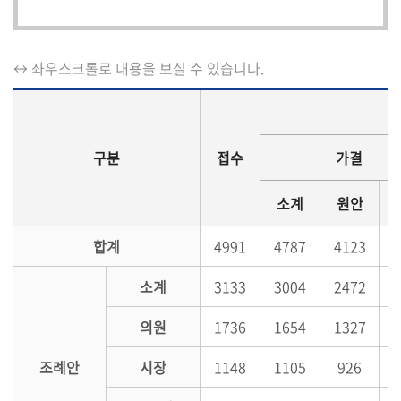
시
민
참
↔ 좌우스크롤로 내용을 보실 수 있습니다.
여
소
통
구분
접수
가결
마
당
소계
원안
의
합계
4991
4787
4123
회
소
소계
3133
3004
2472
식
의원
1736
1654
1327
회
의
조례안
시장
1148
1105
926
록