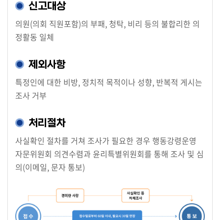
시
신고대상
민
의원(의회 직원포함)의 부패, 청탁, 비리 등의 불합리한 의
참
정활동 일체
여
제외사항
소
통
특정인에 대한 비방, 정치적 목적이나 성향, 반복적 게시는
마
조사 거부
당
처리절차
의
회
사실확인 절차를 거쳐 조사가 필요한 경우 행동강령운영
소
자문위원회 의견수렴과 윤리특별위원회를 통해 조사 및 심
식
의(이메일, 문자 통보)
회
의
록