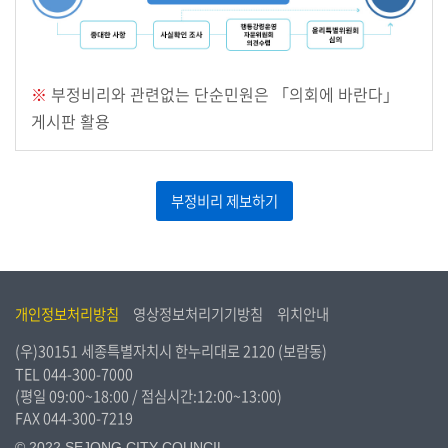
의
정
활
※
부정비리와 관련없는 단순민원은 「의회에 바란다」
동
정
게시판 활용
보
공
개
부정비리 제보하기
이
용
안
내
개인정보처리방침
영상정보처리기기방침
위치안내
(우)30151 세종특별자치시 한누리대로 2120 (보람동)
TEL
044-300-7000
(평일 09:00~18:00 / 점심시간:12:00~13:00)
FAX 044-300-7219
© 2022 SEJONG CITY COUNCIL