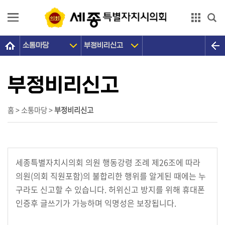
본문으로 바로가기
GNB메뉴 바로가기
소통마당
부정비리신고
의
회
소
부정비리신고
개
의
홈 > 소통마당 >
부정비리신고
원
광
장
세종특별자치시의회 의원 행동강령 조례 제26조에 따라
의
의원(의회 직원포함)의 불합리한 행위를 알게된 때에는 누
정
구라도 신고할 수 있습니다. 허위신고 방지를 위해 휴대폰
활
인증후 글쓰기가 가능하며 익명성은 보장됩니다.
동