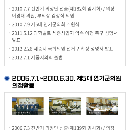
시
2010.7.7
전반기 의장단 선출(제182회 임시회) / 의장
민
이경대 의원, 부의장 김장식 의원
참
2010.7.9
제6대 연기군의회 개원식
여
2011.5.12
과학벨트 세종시입지 약속 이행 촉구 성명서
소
발표
통
2012.2.28
세종시 국회의원 선거구 확정 성명서 발표
마
2012.7.1
세종시의회 출범
당
의
2006.7.1.~2010.6.30. 제5대 연기군의원
회
의정활동
소
식
회
의
록
2006.7.3
전반기 의장단 선출(제139회 임시회) / 의장