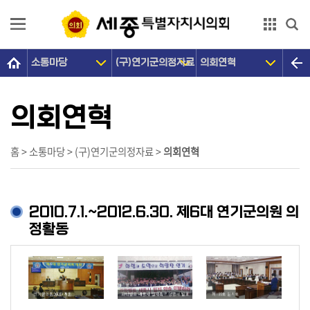
본문으로 바로가기
GNB메뉴 바로가기
소통마당
(구)연기군의정자료
의회연혁
의
회
소
의회연혁
개
의
홈 > 소통마당 > (구)연기군의정자료 >
의회연혁
원
광
장
2010.7.1.~2012.6.30. 제6대 연기군의원 의
정활동
의
정
활
동