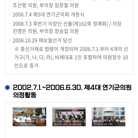
조선평 의원, 부의장 임창철 의원
의
2006.7.4
제5대 연기군의회 개원식
정
활
2008.7.3
후반기 의장단 선출(제162회 정례회) / 의장
동
진영은 의원, 부의장 장승업 의원
정
2008.10.29
재보궐선거 당선
보
※ 중선거제로 법령이 개정되어 2006.7.1.부터 4개의 선
공
거구(가, 나, 다, 라), 비례대표 1인 포함하여 의원정수 10
개
인으로 증가
이
용
2002.7.1.~2006.6.30. 제4대 연기군의원
안
의정활동
내