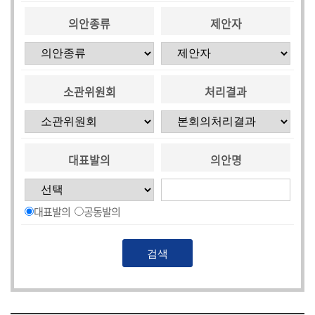
시
의안종류
제안자
민
참
여
소관위원회
처리결과
소
통
마
당
대표발의
의안명
의
회
소
대표발의
공동발의
식
회
의
록