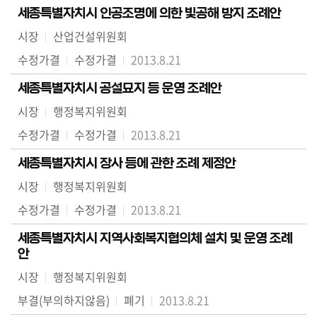
세종특별자치시 인공조명에 의한 빛공해 방지 조례안
의
정
시장
산업건설위원회
활
수정가결
수정가결
2013.8.21
동
정
세종특별자치시 공설묘지 등 운영 조례안
보
시장
행정복지위원회
공
수정가결
수정가결
2013.8.21
개
세종특별자치시 장사 등에 관한 조례 제정안
이
시장
행정복지위원회
용
안
수정가결
수정가결
2013.8.21
내
세종특별자치시 지역사회복지협의체 설치 및 운영 조례
안
시장
행정복지위원회
부결(부의하지않음)
폐기
2013.8.21