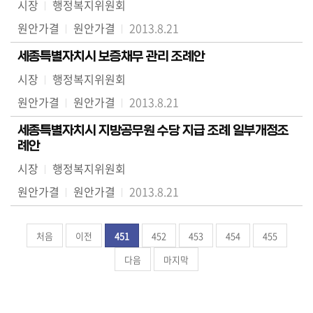
시장
행정복지위원회
원안가결
원안가결
2013.8.21
세종특별자치시 보증채무 관리 조례안
시장
행정복지위원회
원안가결
원안가결
2013.8.21
세종특별자치시 지방공무원 수당 지급 조례 일부개정조
례안
시장
행정복지위원회
원안가결
원안가결
2013.8.21
처음
이전
451
452
453
454
455
다음
마지막