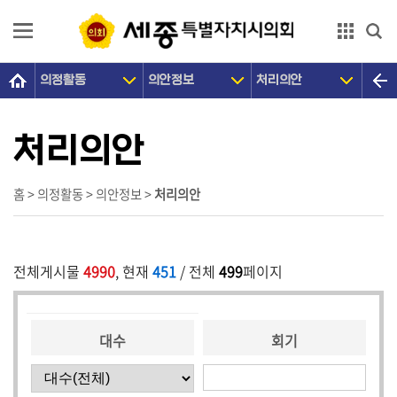
본문으로 바로가기
GNB메뉴 바로가기
의정활동
의안정보
처리의안
의
회
소
처리의안
개
의
홈 > 의정활동 > 의안정보 >
처리의안
원
광
장
전체게시물
4990
, 현재
451
/ 전체
499
페이지
의
정
대수
회기
활
동