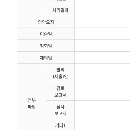
처리결과
의안요지
이송일
철회일
재의일
발의
(제출)안
검토
보고서
첨부
파일
심사
보고서
기타1