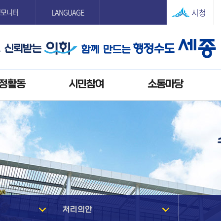
본문으로 바로가기
GNB메뉴 바로가기
시청
정모니터
LANGUAGE
정활동
시민참여
소통마당
처리의안