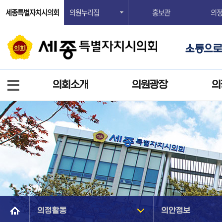
세종특별자치시의회
의원누리집
홍보관
의
의회소개
의원광장
의
의정활동
의안정보