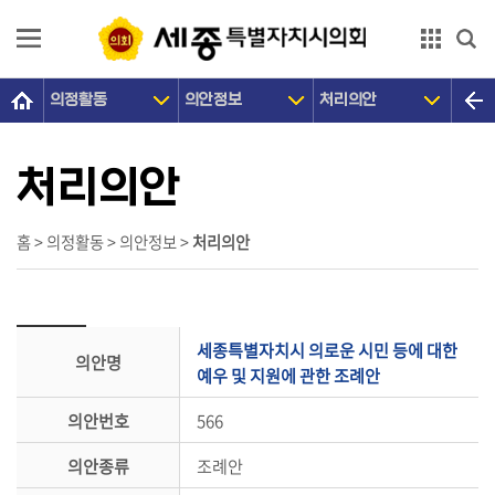
본문으로 바로가기
GNB메뉴 바로가기
의정활동
의안정보
처리의안
의
회
소
처리의안
개
의
홈 > 의정활동 > 의안정보 >
처리의안
원
광
장
세종특별자치시 의로운 시민 등에 대한
의안명
의
예우 및 지원에 관한 조례안
정
의안번호
566
활
동
의안종류
조례안