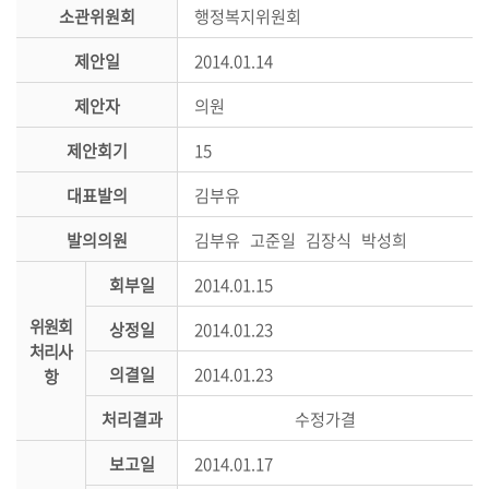
시
소관위원회
행정복지위원회
민
제안일
2014.01.14
참
여
제안자
의원
소
제안회기
15
통
대표발의
김부유
마
당
발의의원
김부유 고준일 김장식 박성희
의
회부일
2014.01.15
회
위원회
소
상정일
2014.01.23
처리사
식
의결일
2014.01.23
항
회
처리결과
수정가결
의
록
보고일
2014.01.17