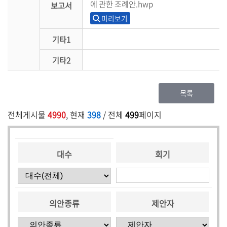
에 관한 조례안.hwp
보고서
미리보기
기타1
기타2
목록
전체게시물
4990
, 현재
398
/ 전체
499
페이지
대수
회기
의안종류
제안자