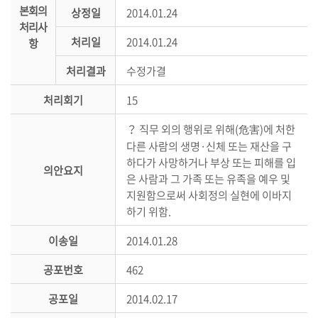
본회의
상정일
2014.01.24
의
처리사
정
처리일
2014.01.24
항
활
동
처리결과
수정가결
정
처리회기
15
보
공
？ 직무 외의 행위로 위해(危害)에 처한
개
다른 사람의 생명·신체 또는 재산을 구
하다가 사망하거나 부상 또는 피해를 입
이
의안요지
은 사람과 그 가족 또는 유족을 예우 및
용
지원함으로써 사회정의 실현에 이바지
안
하기 위함.
내
이송일
2014.01.28
공포번호
462
공포일
2014.02.17