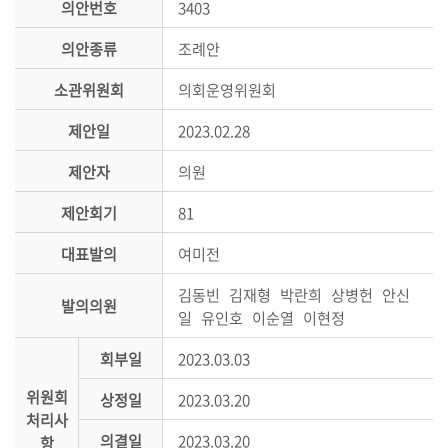
의안번호
3403
시
민
의안종류
조례안
참
여
소관위원회
의회운영위원회
제안일
2023.02.28
소
통
제안자
의원
마
당
제안회기
81
의
대표발의
여미전
회
김동빈 김재형 박란희 상병헌 안신
소
발의의원
일 유인호 이순열 이현정
식
회부일
2023.03.03
회
위원회
의
상정일
2023.03.20
처리사
록
의결일
2023.03.20
항