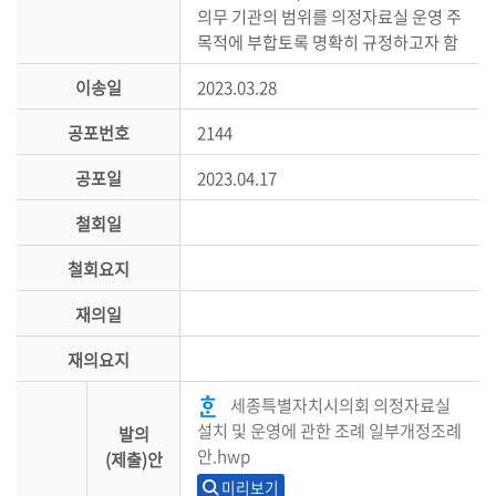
의무 기관의 범위를 의정자료실 운영 주
목적에 부합토록 명확히 규정하고자 함
이송일
2023.03.28
공포번호
2144
공포일
2023.04.17
철회일
철회요지
재의일
재의요지
세종특별자치시의회 의정자료실
설치 및 운영에 관한 조례 일부개정조례
발의
안.hwp
(제출)안
미리보기