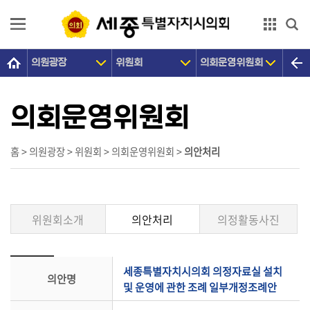
본문으로 바로가기
GNB메뉴 바로가기
의원광장
위원회
의회운영위원회
의
회
소
의회운영위원회
개
의
홈 > 의원광장 > 위원회 > 의회운영위원회 >
의안처리
원
광
장
위원회소개
의안처리
의정활동사진
의
정
활
세종특별자치시의회 의정자료실 설치
의안명
동
및 운영에 관한 조례 일부개정조례안