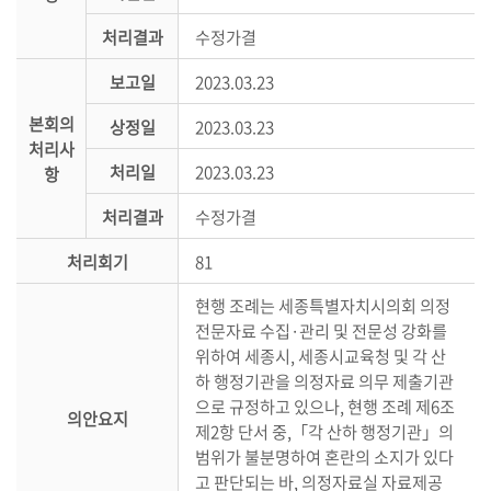
의
처리결과
수정가결
정
활
보고일
2023.03.23
동
본회의
상정일
2023.03.23
정
처리사
보
처리일
2023.03.23
항
공
개
처리결과
수정가결
처리회기
81
이
용
현행 조례는 세종특별자치시의회 의정
안
전문자료 수집·관리 및 전문성 강화를
내
위하여 세종시, 세종시교육청 및 각 산
하 행정기관을 의정자료 의무 제출기관
으로 규정하고 있으나, 현행 조례 제6조
의안요지
제2항 단서 중,「각 산하 행정기관」의
범위가 불분명하여 혼란의 소지가 있다
고 판단되는 바, 의정자료실 자료제공