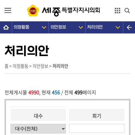
본문으로 바로가기
GNB메뉴 바로가기
의정활동
의안정보
처리의안
의
회
소
처리의안
개
의
홈 > 의정활동 > 의안정보 >
처리의안
원
광
장
전체게시물
4990
, 현재
456
/ 전체
499
페이지
의
정
대수
회기
활
동