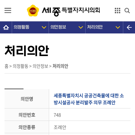
본문으로 바로가기
GNB메뉴 바로가기
의정활동
의안정보
처리의안
의
회
소
처리의안
개
의
홈 > 의정활동 > 의안정보 >
처리의안
원
광
장
세종특별자치시 공공건축물에 대한 소
의안명
의
방시설공사 분리발주 의무 조례안
정
의안번호
748
활
동
의안종류
조례안