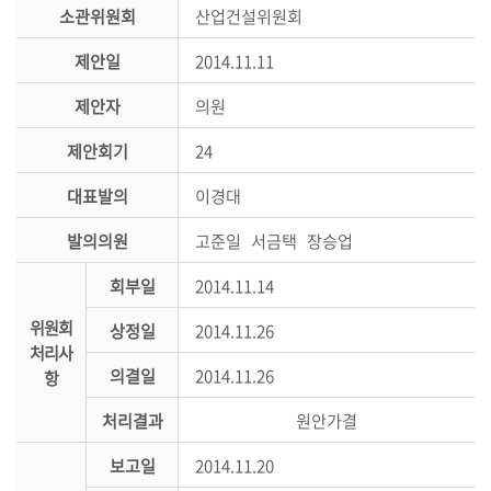
시
소관위원회
산업건설위원회
민
제안일
2014.11.11
참
여
제안자
의원
소
제안회기
24
통
대표발의
이경대
마
당
발의의원
고준일 서금택 장승업
의
회부일
2014.11.14
회
위원회
소
상정일
2014.11.26
처리사
식
의결일
2014.11.26
항
회
처리결과
원안가결
의
록
보고일
2014.11.20