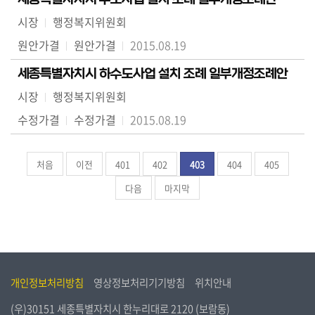
시장
행정복지위원회
원안가결
원안가결
2015.08.19
세종특별자치시 하수도사업 설치 조례 일부개정조례안
시장
행정복지위원회
수정가결
수정가결
2015.08.19
처음
이전
401
402
403
404
405
다음
마지막
개인정보처리방침
영상정보처리기기방침
위치안내
(우)30151 세종특별자치시 한누리대로 2120 (보람동)