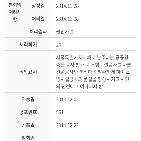
본회의
상정일
2014.11.28
의
처리사
정
처리일
2014.11.28
항
활
동
처리결과
원안가결
정
처리회기
24
보
공
세종특별자치시에서 발주하는 공공건
개
축물 공사 발주 시 소방시설공사를 다른
의안요지
건설공사와 분리하여 발주하게 하여 소
이
방시설공사의 품질을 향상시키고 시민
용
의 안전에 기여하고자 함.
안
내
이송일
2014.12.03
공포번호
561
공포일
2014.12.22
철회일