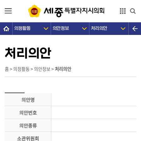
본문으로 바로가기
GNB메뉴 바로가기
의정활동
의안정보
처리의안
의
회
소
처리의안
개
의
홈 > 의정활동 > 의안정보 >
처리의안
원
광
장
의안명
의
의안번호
정
활
의안종류
동
소관위원회