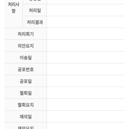
처리사
의
처리일
항
정
활
처리결과
동
처리회기
정
보
의안요지
공
개
이송일
이
공포번호
용
공포일
안
내
철회일
철회요지
재의일
재의요지