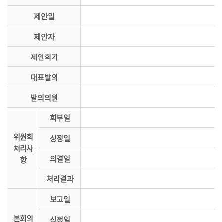
시
제안일
민
참
제안자
여
제안회기
소
통
대표발의
마
발의의원
당
회부일
의
위원회
회
상정일
처리사
소
의결일
항
식
처리결과
회
의
보고일
록
본회의
상정일