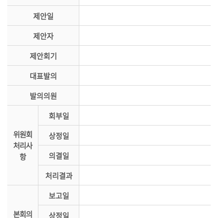
시
제안일
민
참
제안자
여
제안회기
소
통
대표발의
마
발의의원
당
회부일
의
위원회
회
상정일
처리사
소
의결일
항
식
처리결과
회
의
보고일
록
본회의
상정일