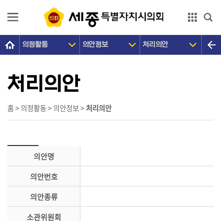
본문으로 바로가기
GNB메뉴 바로가기
의정활동
의안정보
처리의안
의
회
소
처리의안
개
의
홈 > 의정활동 > 의안정보 >
처리의안
원
광
장
의안명
의
의안번호
정
활
의안종류
동
소관위원회