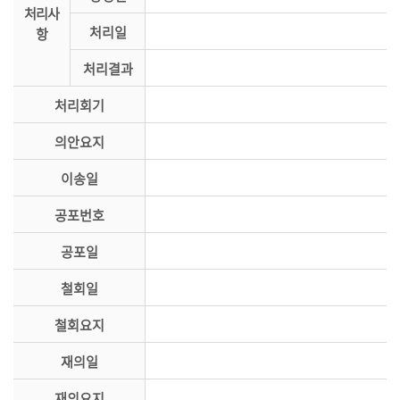
처리사
의
처리일
항
정
활
처리결과
동
처리회기
정
보
의안요지
공
개
이송일
이
공포번호
용
공포일
안
내
철회일
철회요지
재의일
재의요지