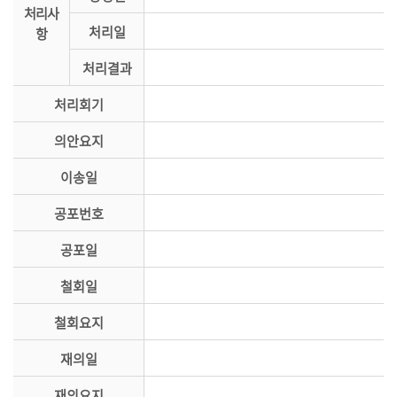
처리사
의
처리일
항
정
활
처리결과
동
처리회기
정
보
의안요지
공
개
이송일
이
공포번호
용
공포일
안
내
철회일
철회요지
재의일
재의요지