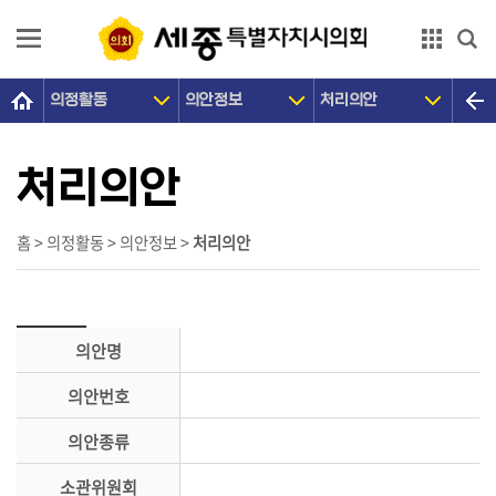
본문으로 바로가기
GNB메뉴 바로가기
의정활동
의안정보
처리의안
의
회
소
처리의안
개
의
홈 > 의정활동 > 의안정보 >
처리의안
원
광
장
의안명
의
의안번호
정
활
의안종류
동
소관위원회