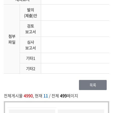
발의
(제출)안
검토
보고서
첨부
파일
심사
보고서
기타1
기타2
목록
전체게시물
4990
, 현재
11
/ 전체
499
페이지