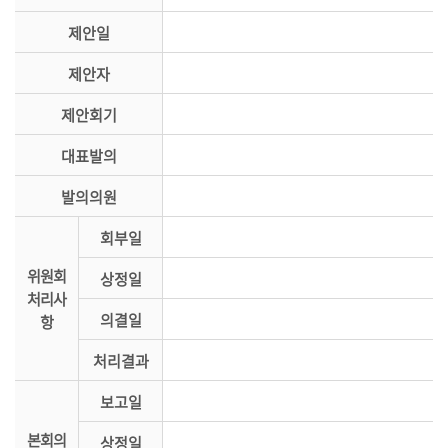
시
제안일
민
참
제안자
여
제안회기
소
통
대표발의
마
발의의원
당
회부일
의
위원회
회
상정일
처리사
소
의결일
항
식
처리결과
회
의
보고일
록
본회의
상정일