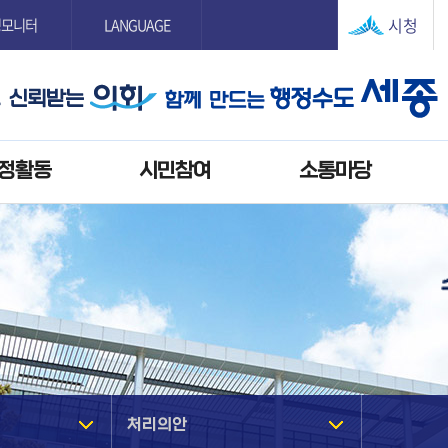
본문으로 바로가기
GNB메뉴 바로가기
시청
정모니터
LANGUAGE
정활동
시민참여
소통마당
처리의안