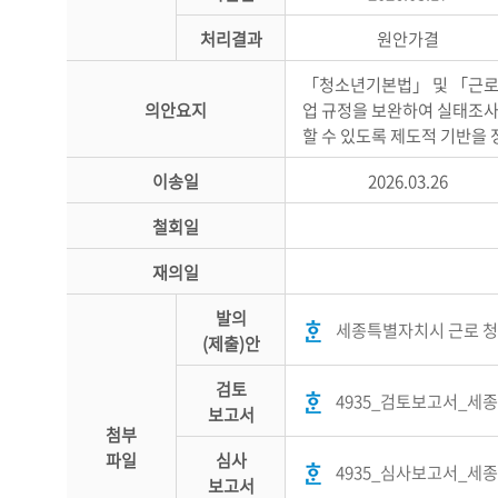
처리결과
원안가결
「청소년기본법」 및 「근로기
의안요지
업 규정을 보완하여 실태조사,
할 수 있도록 제도적 기반을 
이송일
2026.03.26
철회일
재의일
발의
세종특별자치시 근로 청
(제출)안
검토
4935_검토보고서_세종
보고서
첨부
파일
심사
4935_심사보고서_세
보고서