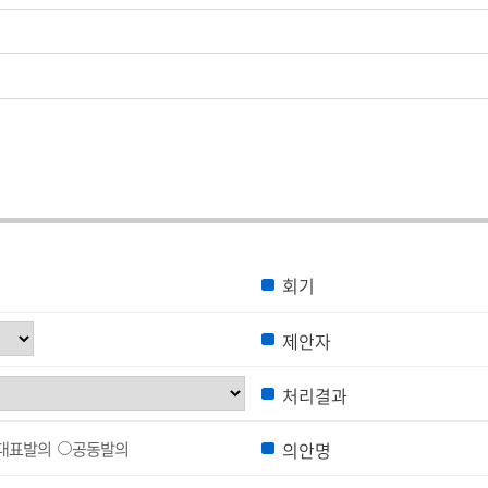
회기
제안자
처리결과
대표발의
공동발의
의안명