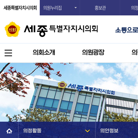
세종특별자치시의회
의원누리집
홍보관
의
의회소개
의원광장
의
의정활동
의안정보