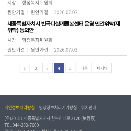
시장
행정복지위원회
원안가결
원안가결
2026.07.03
세종특별자치시 반곡다함께돌봄센터 운영 민간위탁(재
위탁) 동의안
시장
행정복지위원회
원안가결
원안가결
2026.07.03
1
2
3
4
5
다음
마지막
개인정보처리방침
영상정보처리기기방침
위치안내
(우)30151 세종특별자치시 한누리대로 2120 (보람동)
TEL
044-300-7000