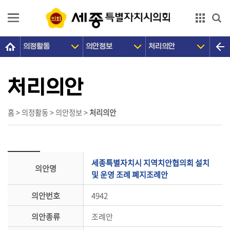
본문으로 바로가기
GNB메뉴 바로가기
의정활동
의안정보
처리의안
의
회
소
처리의안
개
의
홈 > 의정활동 > 의안정보 >
처리의안
원
광
장
세종특별자치시 지역치안협의회 설치
의안명
의
및 운영 조례 폐지조례안
정
의안번호
4942
활
동
의안종류
조례안