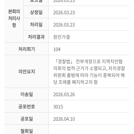
의
본회의
상정일
2026.03.23
정
처리사
활
처리일
2026.03.23
항
동
정
처리결과
원안가결
보
처리회기
104
공
개
「경찰법」 전부개정으로 지역치안협
의회의 법적 근거가 소멸되고, 자치경찰
의안요지
이
위원회 출범에 따라 기능이 중복되어 해
용
당 조례를 폐지하고자 함
안
내
이송일
2026.03.26
공포번호
3015
공포일
2026.04.10
철회일