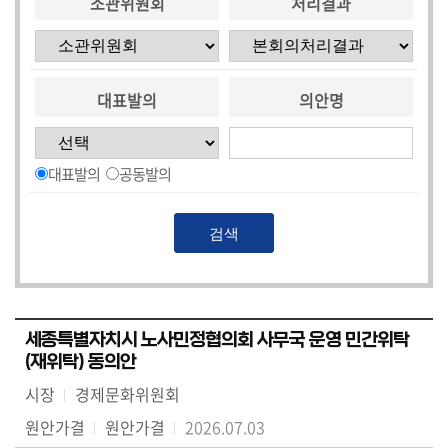
소관위원회
처리결과
대표발의
의안명
대표발의
공동발의
세종특별자치시 노사민정협의회 사무국 운영 민간위탁
(재위탁) 동의안
시장
경제문화위원회
원안가결
원안가결
2026.07.03