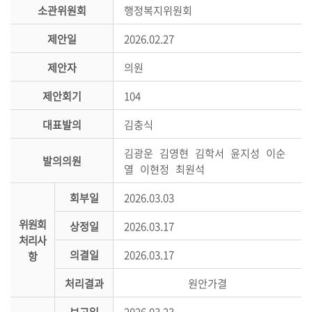
시
소관위원회
행정복지위원회
민
제안일
2026.02.27
참
여
제안자
의원
소
제안회기
104
통
대표발의
김충식
마
당
김광운 김영현 김학서 윤지성 이순
발의의원
열 이현정 최원석
의
회
회부일
2026.03.03
소
위원회
식
상정일
2026.03.17
처리사
의결일
2026.03.17
항
회
의
처리결과
원안가결
록
보고일
2026.03.23