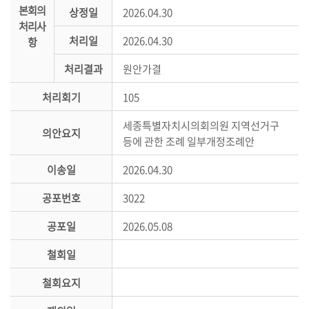
본회의
상정일
2026.04.30
의
처리사
정
처리일
2026.04.30
항
활
동
처리결과
원안가결
정
처리회기
105
보
공
세종특별자치시의회의원 지역선거구
개
의안요지
등에 관한 조례 일부개정조례안
이
이송일
2026.04.30
용
공포번호
3022
안
내
공포일
2026.05.08
철회일
철회요지