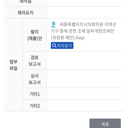
재의일
재의요지
세종특별자치시의회의원 지역선
거구 등에 관한 조례 일부개정조례안
발의
(위원회 제안).hwp
(제출)안
미리보기
검토
첨부
보고서
파일
심사
보고서
기타1
기타2
목록