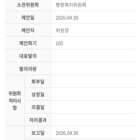
시
소관위원회
행정복지위원회
민
제안일
2026.04.30
참
여
제안자
위원장
소
제안회기
105
통
대표발의
마
당
발의의원
의
회부일
회
위원회
소
상정일
처리사
식
의결일
항
회
처리결과
의
록
보고일
2026.04.30