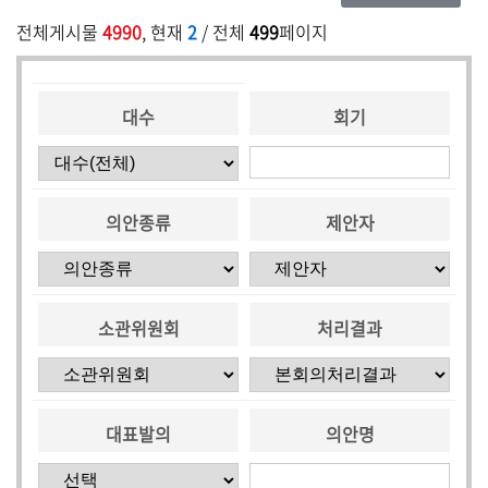
전체게시물
4990
, 현재
2
/ 전체
499
페이지
대수
회기
의안종류
제안자
소관위원회
처리결과
대표발의
의안명