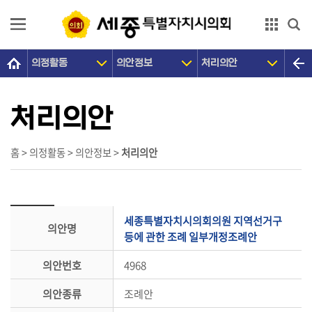
본문으로 바로가기
GNB메뉴 바로가기
의정활동
의안정보
처리의안
의
회
소
처리의안
개
의
홈 > 의정활동 > 의안정보 >
처리의안
원
광
장
세종특별자치시의회의원 지역선거구
의안명
의
등에 관한 조례 일부개정조례안
정
의안번호
4968
활
동
의안종류
조례안