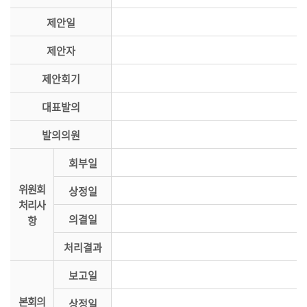
시
제안일
민
참
제안자
여
제안회기
소
통
대표발의
마
발의의원
당
회부일
의
위원회
회
상정일
처리사
소
의결일
항
식
처리결과
회
의
보고일
록
본회의
상정일