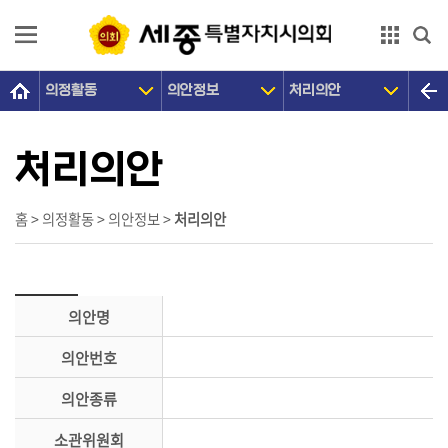
본문으로 바로가기
GNB메뉴 바로가기
의정활동
의안정보
처리의안
의
회
소
처리의안
개
의
홈 > 의정활동 > 의안정보 >
처리의안
원
광
장
의안명
의
의안번호
정
활
의안종류
동
소관위원회