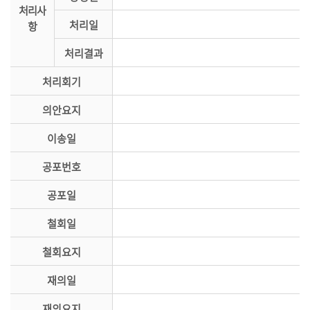
처리사
의
처리일
항
정
활
처리결과
동
처리회기
정
보
의안요지
공
개
이송일
이
공포번호
용
공포일
안
내
철회일
철회요지
재의일
재의요지